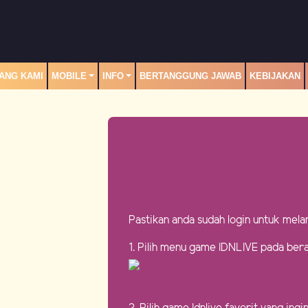
ANG KAMI
MOBILE
INFO
BERTANGGUNG JAWAB
KEBIJAKAN
Pastikan anda sudah login untuk mela
1. Pilih menu game IDNLIVE pada ber