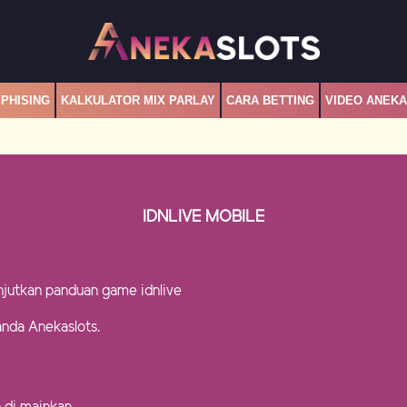
PHISING
KALKULATOR MIX PARLAY
CARA BETTING
VIDEO ANEK
IDNLIVE MOBILE
njutkan panduan game idnlive
anda Anekaslots.